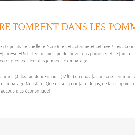
RE TOMBENT DANS LES POMME
nts points de cueillette NousRire cet automne et cet hiver! Les abon
-Jean-sur-Richelieu ont ainsi pu découvrir nos pommes et se faire de
 notre présence lors des journées d’emballage!
pommes (35lbs) ou demi-minots (17 lbs) en nous faisant une commande à
 d’emballage NousRire. Que ce soit pour faire du jus, de la compote
beaucoup plus économique!